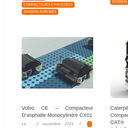
10
DIVISIO
COMPACTEURS CHAUSSÉES
DIVISION ENROBÉS
Volvo CE – Compacteur
Caterpi
D’asphalte Monocylindre CX01
Compa
2021-
CAT® 
Le :
2 novembre 2021
: