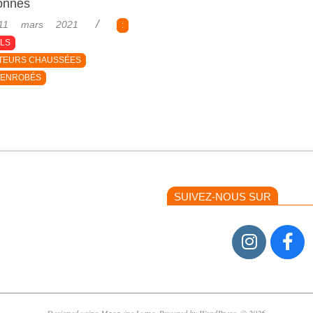
onnes
11 mars 2021
:
ELS
TEURS CHAUSSÉES
N ENROBÉS
SUIVEZ-NOUS SUR
Designed using
Magazine Lume
. Powered by
WordPress
. © 2026