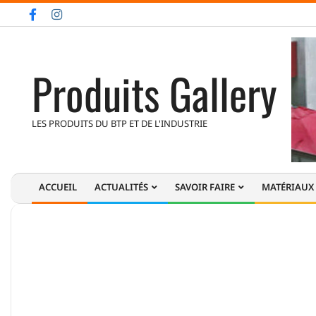
Skip
to
content
Produits Gallery
LES PRODUITS DU BTP ET DE L'INDUSTRIE
ACCUEIL
ACTUALITÉS
SAVOIR FAIRE
MATÉRIAUX
Primary
Navigation
Menu