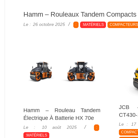
Hamm – Rouleaux Tandem Compacts 
2025-
Le :
26 octobre 2025
:
:MATÉRIELS
COMPACTEURS
10-
26
JCB 
Hamm – Rouleau Tandem
CT430-
Électrique À Batterie HX 70e
2024-
Le :
17
2025-
Le :
10 août 2025
:
05-
08-
COMPAC
:MATÉRIELS
17