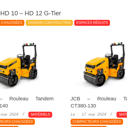
HD 10 – HD 12 G-Tier
 CHAUSSÉES
DIVISION CONSTRUCTION
ESPACES RÉDUITS
– Rouleau Tandem
JCB – Rouleau T
140
CT380-130
2024-
 mai 2024
Le :
17 mai 2024
:MATÉRIELS
:MAT
05-
TEURS CHAUSSÉES
COMPACTEURS CHAUSSÉES
17