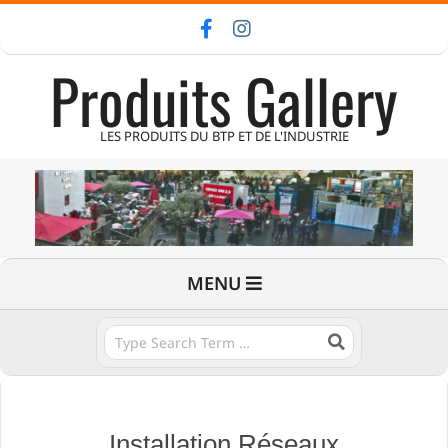
Skip
to
Produits Gallery
content
LES PRODUITS DU BTP ET DE L'INDUSTRIE
Primary
MENU
Navigation
Menu
Search
Installation Réseaux