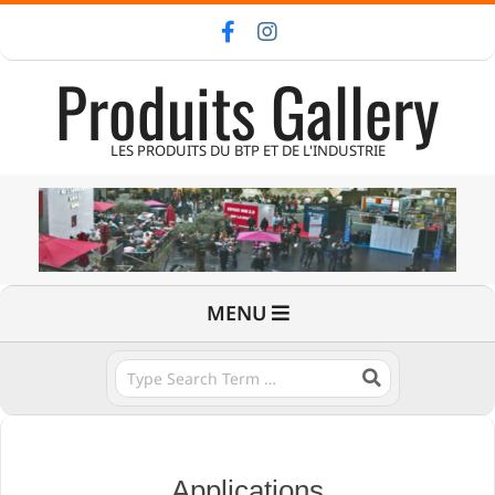
Skip
to
Produits Gallery
content
LES PRODUITS DU BTP ET DE L'INDUSTRIE
Primary
MENU
Navigation
Menu
Search
Applications