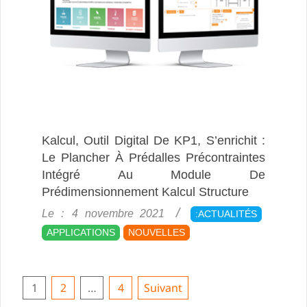
Kalcul, Outil Digital De KP1, S’enrichit :
Le Plancher À Prédalles Précontraintes
Intégré Au Module De
Prédimensionnement Kalcul Structure
2021-
Le :
4 novembre 2021
:ACTUALITÉS
11-
APPLICATIONS
NOUVELLES
04
Pagination
1
2
…
4
Suivant
Des