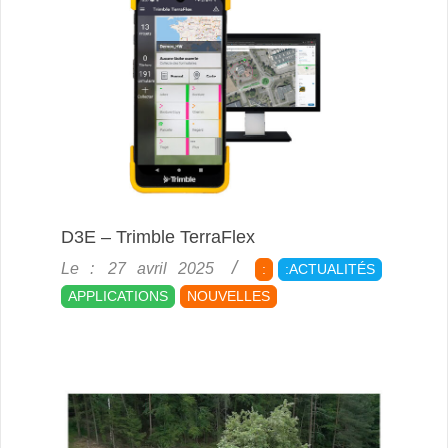
D3E – Trimble TerraFlex
2025-
Le :
27 avril 2025
:
:ACTUALITÉS
04-
APPLICATIONS
NOUVELLES
27