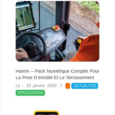
Hamm – Pack Numérique Complet Pour
La Pose D’enrobé Et Le Terrassement
2026-
Le :
18 janvier 2026
:
:ACTUALITÉS
01-
APPLICATIONS
18