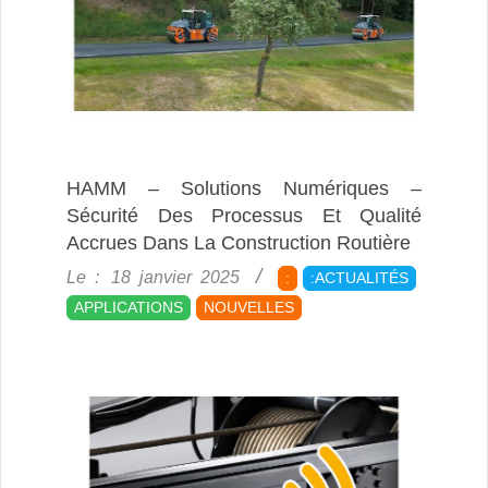
HAMM – Solutions Numériques –
Sécurité Des Processus Et Qualité
Accrues Dans La Construction Routière
2025-
Le :
18 janvier 2025
:
:ACTUALITÉS
01-
APPLICATIONS
NOUVELLES
18