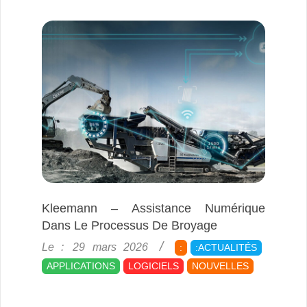
Kleemann – Assistance Numérique
Dans Le Processus De Broyage
2026-
Le :
29 mars 2026
:
:ACTUALITÉS
03-
APPLICATIONS
LOGICIELS
NOUVELLES
29