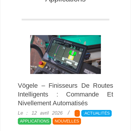
Vögele – Finisseurs De Routes
Intelligents : Commande Et
Nivellement Automatisés
2026-
Le :
12 avril 2026
:
:ACTUALITÉS
04-
APPLICATIONS
NOUVELLES
12