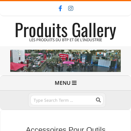
Skip
to
Produits Gallery
content
LES PRODUITS DU BTP ET DE L'INDUSTRIE
Primary
MENU
Navigation
Menu
Search
Accessoires Pour Outils