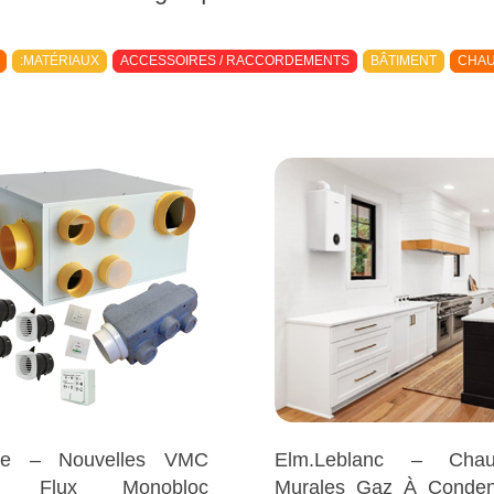
:MATÉRIAUX
ACCESSOIRES / RACCORDEMENTS
BÂTIMENT
CHAU
yre – Nouvelles VMC
Elm.leblanc – Chaud
le Flux Monobloc
Murales Gaz À Conden