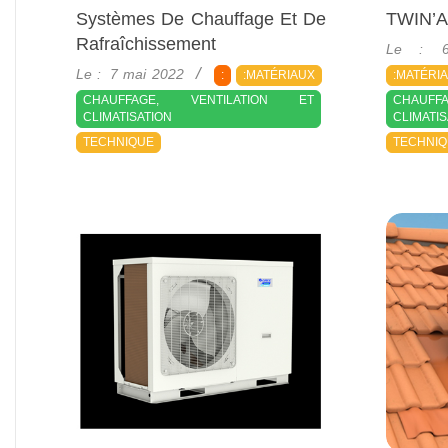
Systèmes De Chauffage Et De
TWIN’A
2021-
Rafraîchissement
Le :
10-
2022-
Le :
7 mai 2022
:
:MATÉRIAUX
:MATÉRI
06
05-
CHAUFFAGE, VENTILATION ET
CHAUF
07
CLIMATISATION
CLIMATI
TECHNIQUE
TECHNI