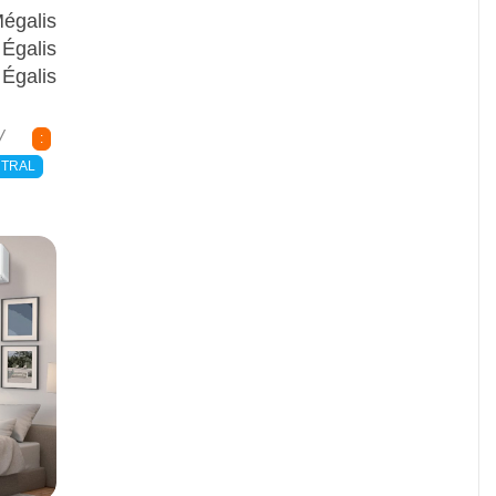
galis
galis
galis
:
NTRAL