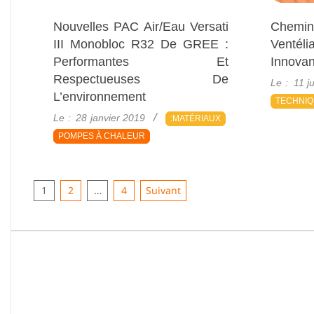
Nouvelles PAC Air/eau Versati
Chemin
III Monobloc R32 De GREE :
Ventél
Performantes Et
Innovan
2018-
Respectueuses De
Le :
11 j
06-
L’environnement
TECHNI
11
2019-
Le :
28 janvier 2019
:MATÉRIAUX
01-
POMPES À CHALEUR
28
Pagination
1
2
…
4
Suivant
Des
Publications