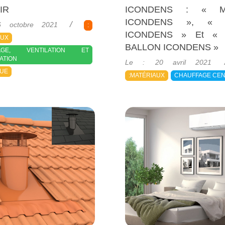
IR
ICONDENS : « Mé
ICONDENS », « É
6 octobre 2021
:
ICONDENS » Et « É
AUX
BALLON ICONDENS »
FAGE, VENTILATION ET
2021-
SATION
Le :
20 avril 2021
04-
QUE
:MATÉRIAUX
CHAUFFAGE CE
20