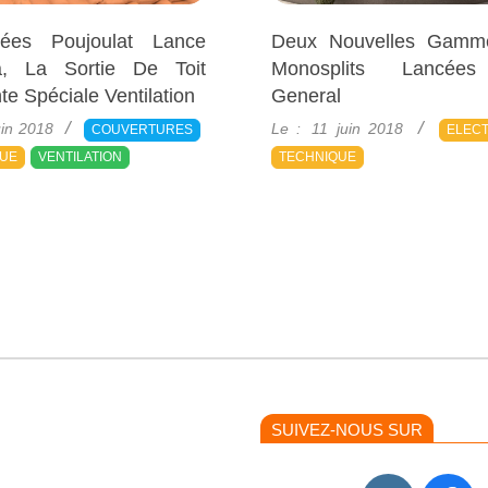
ées Poujoulat Lance
Deux Nouvelles Gamm
ia, La Sortie De Toit
Monosplits Lancée
te Spéciale Ventilation
General
2018-
uin 2018
Le :
11 juin 2018
COUVERTURES
ELEC
06-
QUE
VENTILATION
TECHNIQUE
11
SUIVEZ-NOUS SUR