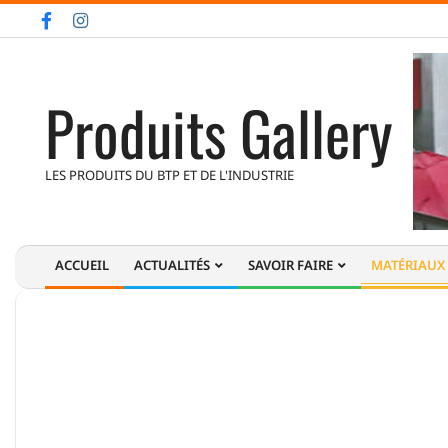
Skip
to
content
Produits Gallery
LES PRODUITS DU BTP ET DE L'INDUSTRIE
ACCUEIL
ACTUALITÉS
SAVOIR FAIRE
MATÉRIAUX
Primary
Navigation
Menu