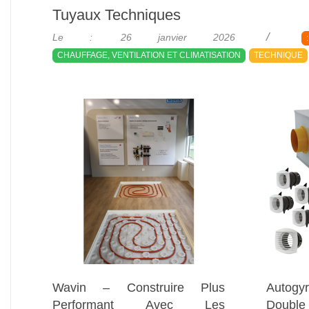
Tuyaux Techniques
2026-
Le :
26 janvier 2026
:
01-
CHAUFFAGE, VENTILATION ET CLIMATISATION
TECHNIQUE
26
Wavin – Construire Plus
Autog
Performant Avec Les
Doub