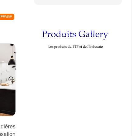
FFAGE
ières
sation