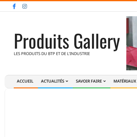
Skip
to
content
Produits Gallery
LES PRODUITS DU BTP ET DE L'INDUSTRIE
ACCUEIL
ACTUALITÉS
SAVOIR FAIRE
MATÉRIAUX
Primary
Navigation
Menu