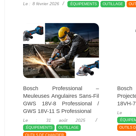
2026-
Le :
8 février 2026
:ÉQUIPEMENTS
OUTILLAGE
OUT
02-
08
Bosch Professional –
Bosc
Meuleuses Angulaires Sans-Fil
Projec
GWS 18V-8 Professional /
18VH-7
2025-
GWS 18V-11 S Professional
Le :
08-
2025-
Le :
31 août 2025
:ÉQUIPE
10
08-
:ÉQUIPEMENTS
OUTILLAGE
OUTILS 
31
OUTILS DE CHANTIER