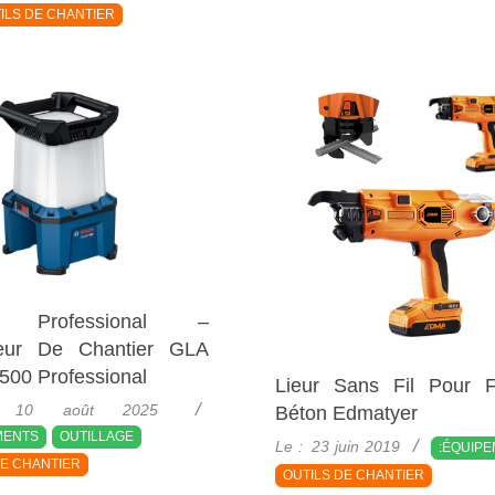
ILS DE CHANTIER
h Professional –
teur De Chantier GLA
500 Professional
Lieur Sans Fil Pour 
10 août 2025
Béton Edmatyer
MENTS
OUTILLAGE
2019-
Le :
23 juin 2019
:ÉQUIP
06-
DE CHANTIER
OUTILS DE CHANTIER
23