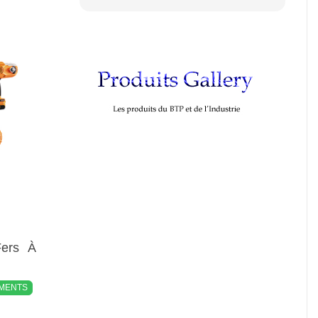
Fers À
EMENTS