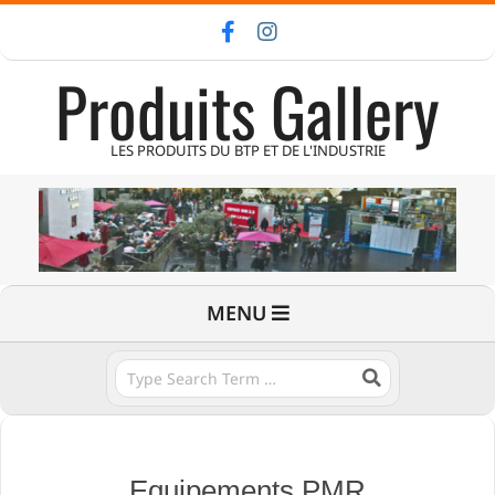
Skip
to
Produits Gallery
content
LES PRODUITS DU BTP ET DE L'INDUSTRIE
Primary
MENU
Navigation
Menu
Search
Equipements PMR