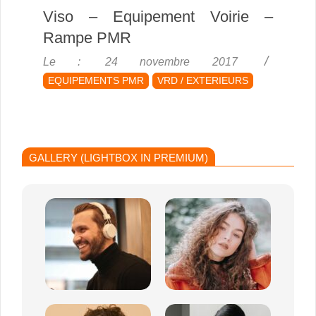
Viso – Equipement Voirie –
Rampe PMR
2017-
Le :
24 novembre 2017
11-
EQUIPEMENTS PMR
VRD / EXTERIEURS
24
GALLERY (LIGHTBOX IN PREMIUM)