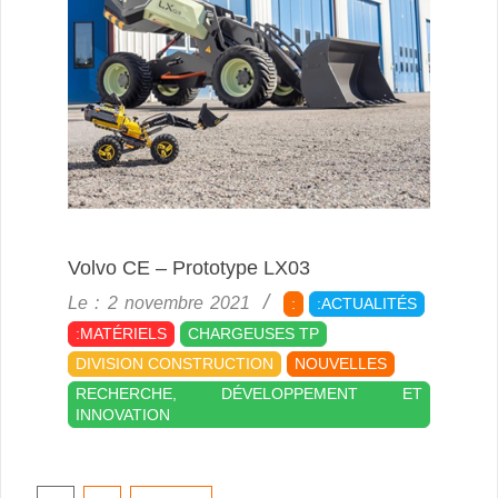
Volvo CE – Prototype LX03
2021-
Le :
2 novembre 2021
:
:ACTUALITÉS
11-
:MATÉRIELS
CHARGEUSES TP
02
DIVISION CONSTRUCTION
NOUVELLES
RECHERCHE, DÉVELOPPEMENT ET
INNOVATION