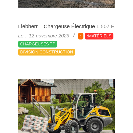
Liebherr – Chargeuse Électrique L 507 E
2023-
Le :
12 novembre 2023
:
:MATÉRIELS
11-
CHARGEUSES TP
12
DIVISION CONSTRUCTION