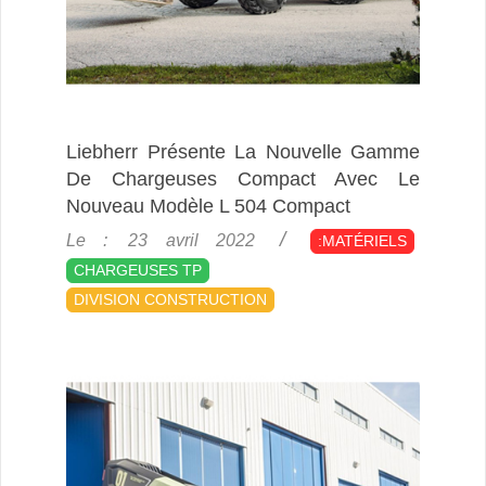
Liebherr Présente La Nouvelle Gamme
De Chargeuses Compact Avec Le
Nouveau Modèle L 504 Compact
2022-
Le :
23 avril 2022
:MATÉRIELS
04-
CHARGEUSES TP
23
DIVISION CONSTRUCTION