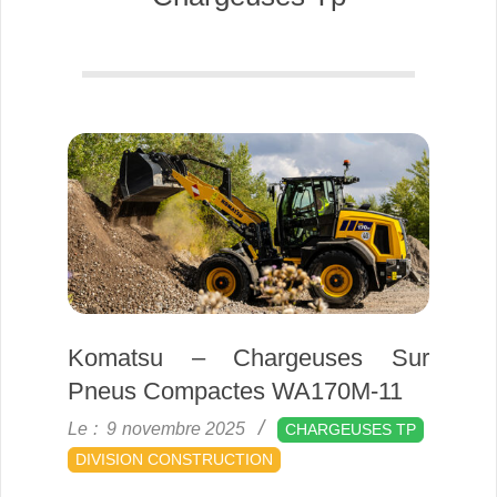
Komatsu – Chargeuses Sur
Pneus Compactes WA170M-11
2025-
Le :
9 novembre 2025
CHARGEUSES TP
11-
DIVISION CONSTRUCTION
09