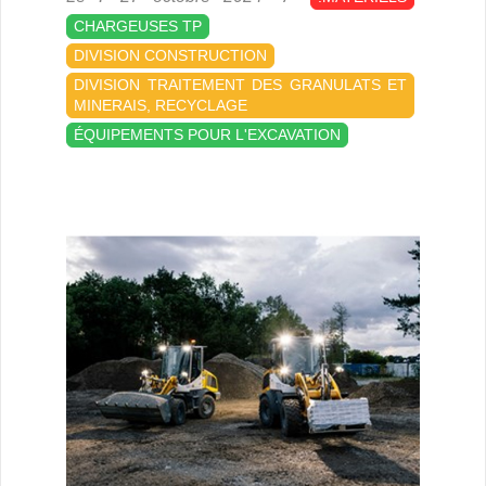
10-
CHARGEUSES TP
27
DIVISION CONSTRUCTION
DIVISION TRAITEMENT DES GRANULATS ET
MINERAIS, RECYCLAGE
ÉQUIPEMENTS POUR L'EXCAVATION