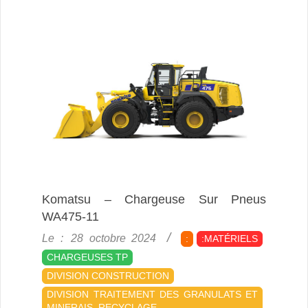
Komatsu – Chargeuse Sur Pneus
WA475-11
2024-
Le :
28 octobre 2024
:
:MATÉRIELS
10-
CHARGEUSES TP
28
DIVISION CONSTRUCTION
DIVISION TRAITEMENT DES GRANULATS ET
MINERAIS, RECYCLAGE