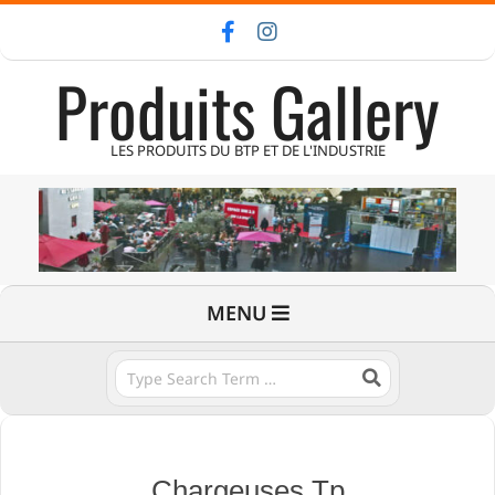
Skip
to
Produits Gallery
content
LES PRODUITS DU BTP ET DE L'INDUSTRIE
Primary
MENU
Navigation
Menu
Search
Chargeuses Tp