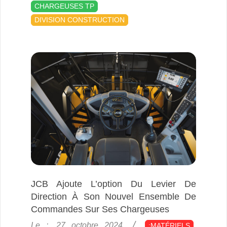
10-
CHARGEUSES TP
27
DIVISION CONSTRUCTION
JCB Ajoute L’option Du Levier De
Direction À Son Nouvel Ensemble De
Commandes Sur Ses Chargeuses
2024-
Le :
27 octobre 2024
:MATÉRIELS