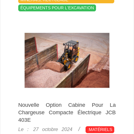
ÉQUIPEMENTS POUR L'EXCAVATION
Nouvelle Option Cabine Pour La
Chargeuse Compacte Électrique JCB
403E
2024-
Le :
27 octobre 2024
:MATÉRIELS