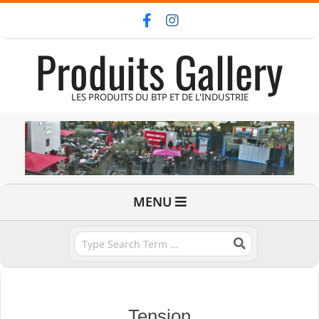
Skip
to
Produits Gallery
content
LES PRODUITS DU BTP ET DE L'INDUSTRIE
Primary
MENU
Navigation
Menu
Search
Tension