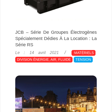
JCB – Série De Groupes Électrogènes
Spécialement Dédies À La Location : La
Série RS
2021-
Le :
14 avril 2021
:MATÉRIELS
04-
DIVISION ÉNERGIE, AIR, FLUIDE
TENSION
14