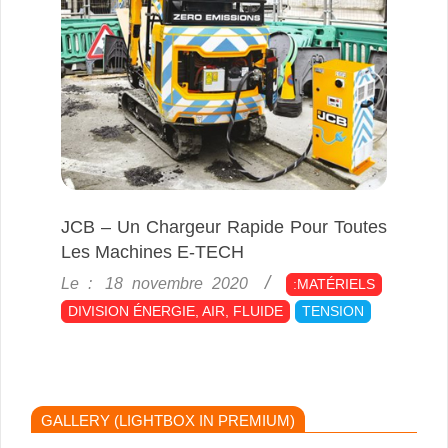
JCB – Un Chargeur Rapide Pour Toutes
Les Machines E-TECH
2020-
Le :
18 novembre 2020
:MATÉRIELS
11-
DIVISION ÉNERGIE, AIR, FLUIDE
TENSION
18
GALLERY (LIGHTBOX IN PREMIUM)