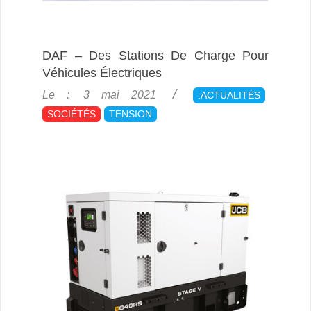
DAF – Des Stations De Charge Pour
Véhicules Électriques
2021-
Le :
3 mai 2021
:ACTUALITÉS
05-
SOCIÉTÉS
TENSION
03