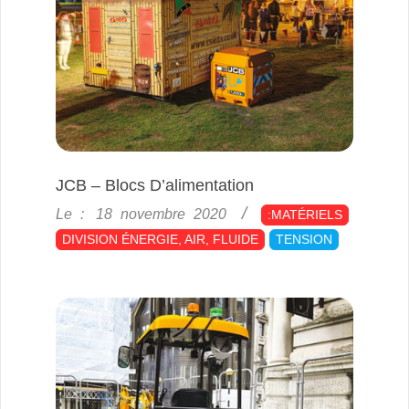
JCB – Blocs D’alimentation
2020-
Le :
18 novembre 2020
:MATÉRIELS
11-
DIVISION ÉNERGIE, AIR, FLUIDE
TENSION
18