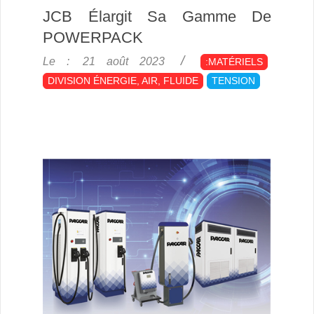
JCB Élargit Sa Gamme De
POWERPACK
2023-
Le :
21 août 2023
:MATÉRIELS
08-
DIVISION ÉNERGIE, AIR, FLUIDE
TENSION
21