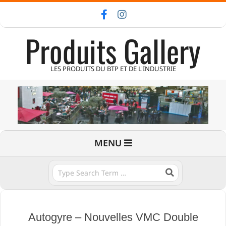
Skip
to
Produits Gallery
content
LES PRODUITS DU BTP ET DE L'INDUSTRIE
Primary
MENU
Navigation
Menu
Search
Autogyre – Nouvelles VMC Double