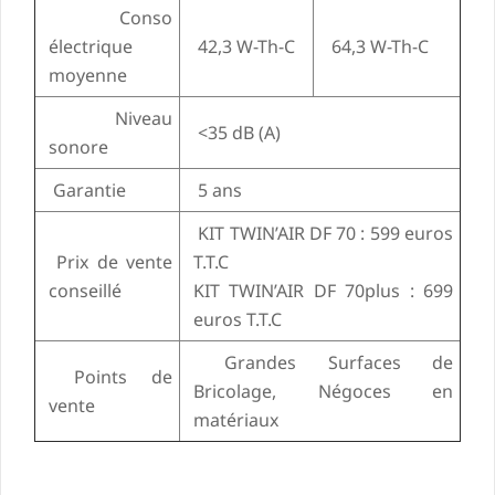
Conso
électrique
42,3 W-Th-C
64,3 W-Th-C
moyenne
Niveau
<35 dB (A)
sonore
Garantie
5 ans
KIT TWIN’AIR DF 70 : 599 euros
Prix de vente
T.T.C
conseillé
KIT TWIN’AIR DF 70plus : 699
euros T.T.C
Grandes Surfaces de
Points de
Bricolage, Négoces en
vente
matériaux