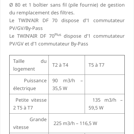
Ø 80 et 1 boîtier sans fil (pile fournie) de gestion
du remplacement des filtres.
Le TWIN’AIR DF 70 dispose d’1 commutateur
PV/GV/By-Pass
Plus
Le TWIN’AIR DF 70
dispose d’1 commutateur
PV/GV et d’1 commutateur By-Pass
Taille du
T2 à T4
T5 à T7
logement
Puissance
90 m3/h –
électrique
35,5 W
Petite vitesse
135 m3/h –
2 T5 à T7
59,5 W
Grande
225 m3/h – 116,5 W
vitesse