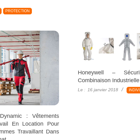
PROTECTION
Honeywell – Sécur
Combinaison Industrielle
2018-
Le :
16 janvier 2018
INDIV
01-
16
Dynamic : Vêtements
vail En Location Pour
mmes Travaillant Dans
nat