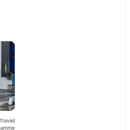
avail
Gamme