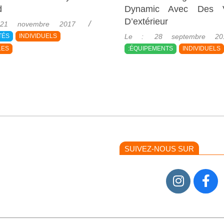
d
Dynamic Avec Des V
D’extérieur
21 novembre 2017
2017-
TÉS
INDIVIDUELS
Le :
28 septembre 20
09-
LES
:ÉQUIPEMENTS
INDIVIDUELS
28
SUIVEZ-NOUS SUR