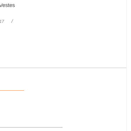
estes
17