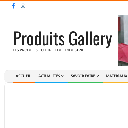
Skip
to
content
Produits Gallery
LES PRODUITS DU BTP ET DE L'INDUSTRIE
ACCUEIL
ACTUALITÉS
SAVOIR FAIRE
MATÉRIAUX
Primary
Navigation
Menu