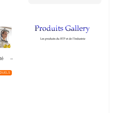
ité –
IDUELS