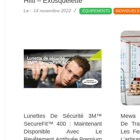
Hilti – Exosquelette
2022-
Le :
14 novembre 2022
:ÉQUIPEMENTS
INDIVIDUELS
11-
14
Lunettes De Sécurité 3M™
Mewa 
SecureFit™ 400 : Maintenant
De Tra
Disponible Avec Le
Les Fe
Revêtement Antibuée Premium
L’artisa