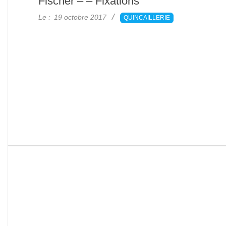
Fischer – – Fixations
2017-
Le :
19 octobre 2017
QUINCAILLERIE
10-
19