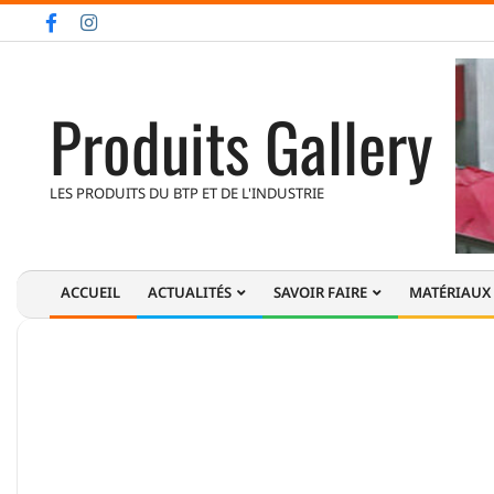
Skip
to
content
Produits Gallery
LES PRODUITS DU BTP ET DE L'INDUSTRIE
ACCUEIL
ACTUALITÉS
SAVOIR FAIRE
MATÉRIAUX
Primary
Navigation
Menu