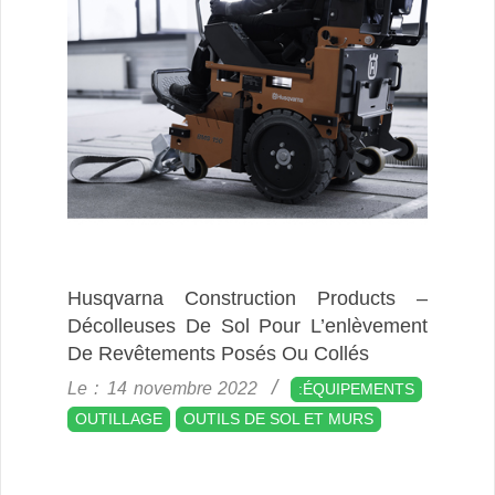
Husqvarna Construction Products –
Décolleuses De Sol Pour L’enlèvement
De Revêtements Posés Ou Collés
2022-
Le :
14 novembre 2022
:ÉQUIPEMENTS
11-
OUTILLAGE
OUTILS DE SOL ET MURS
14