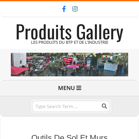
Skip
to
Produits Gallery
content
LES PRODUITS DU BTP ET DE L'INDUSTRIE
Primary
MENU
Navigation
Menu
Search
Outils De Sol Et Murs