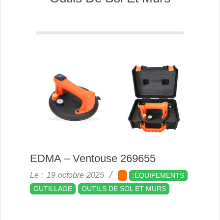
EDMA – Ventouse 269655
2025-
Le :
19 octobre 2025
:
:ÉQUIPEMENTS
10-
OUTILLAGE
OUTILS DE SOL ET MURS
19