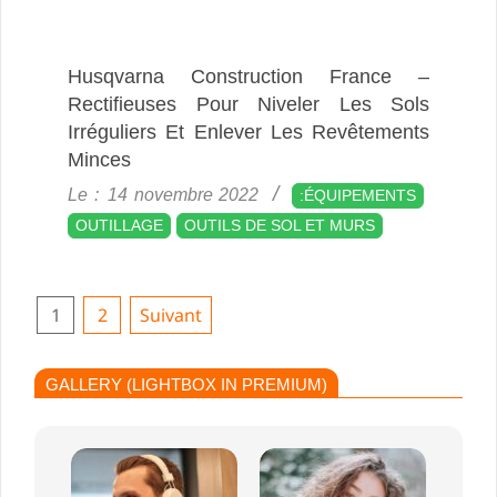
Husqvarna Construction France –
Rectifieuses Pour Niveler Les Sols
Irréguliers Et Enlever Les Revêtements
Minces
2022-
Le :
14 novembre 2022
:ÉQUIPEMENTS
11-
OUTILLAGE
OUTILS DE SOL ET MURS
14
Pagination
1
2
Suivant
Des
Publications
GALLERY (LIGHTBOX IN PREMIUM)