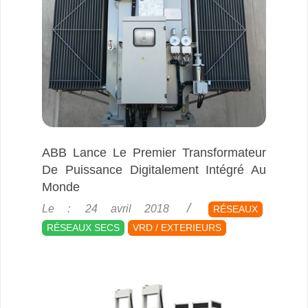
ABB Lance Le Premier Transformateur
De Puissance Digitalement Intégré Au
Monde
2018-
Le :
24 avril 2018
RÉSEAUX
04-
RÉSEAUX SECS
VRD / EXTERIEURS
24