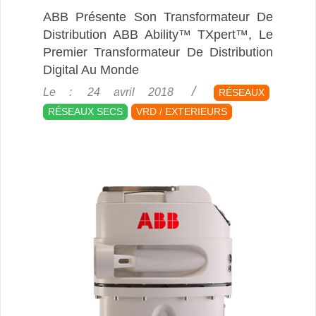
ABB Présente Son Transformateur De
Distribution ABB Ability™ TXpert™, Le
Premier Transformateur De Distribution
Digital Au Monde
2018-
Le :
24 avril 2018
RÉSEAUX
04-
RÉSEAUX SECS
VRD / EXTERIEURS
24