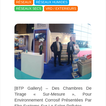
03-
RÉSEAUX
RÉSEAUX HUMIDES
09
RÉSEAUX SECS
VRD / EXTERIEURS
[BTP Gallery] – Des Chambres De
Tirage « Sur-Mesure », Pour
Environnement Corrosif Présentées Par