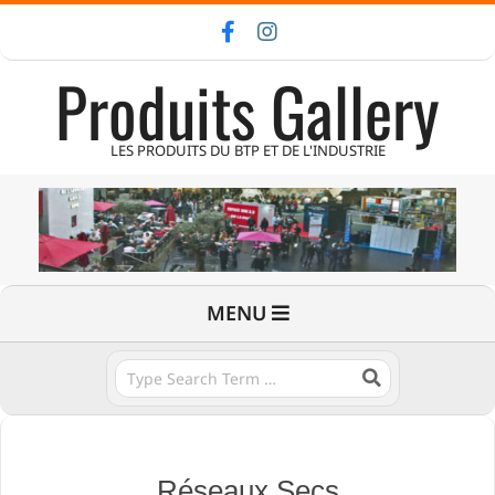
Skip
to
Produits Gallery
content
LES PRODUITS DU BTP ET DE L'INDUSTRIE
Primary
MENU
Navigation
Menu
Search
Réseaux Secs