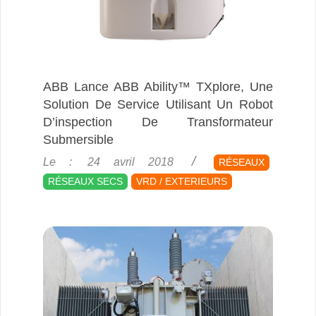
ABB Lance ABB Ability™ TXplore, Une
Solution De Service Utilisant Un Robot
D’inspection De Transformateur
Submersible
2018-
Le :
24 avril 2018
RÉSEAUX
04-
RÉSEAUX SECS
VRD / EXTERIEURS
24