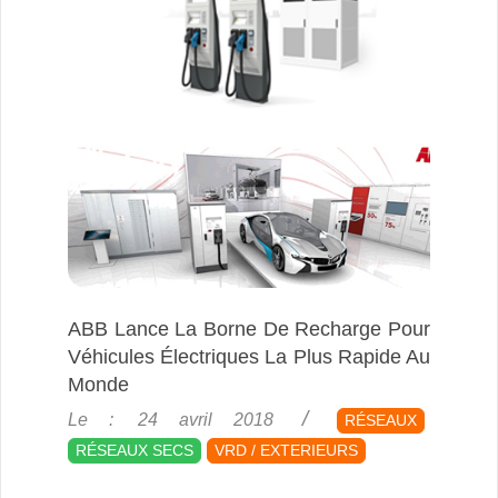
ABB Lance La Borne De Recharge Pour
Véhicules Électriques La Plus Rapide Au
Monde
2018-
Le :
24 avril 2018
RÉSEAUX
04-
RÉSEAUX SECS
VRD / EXTERIEURS
24