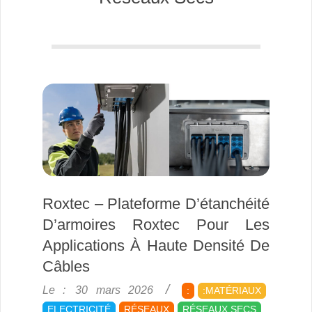
Roxtec – Plateforme D’étanchéité
D’armoires Roxtec Pour Les
Applications À Haute Densité De
Câbles
2026-
Le :
30 mars 2026
:
:MATÉRIAUX
03-
ELECTRICITÉ
RÉSEAUX
RÉSEAUX SECS