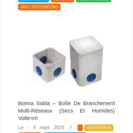
30
VRD / EXTERIEURS
Bonna Sabla – Boîte De Branchement
Multi-Réseaux (secs Et Humides)
Volte’o®
2025-
Le :
9 mars 2025
:
:MATÉRIAUX