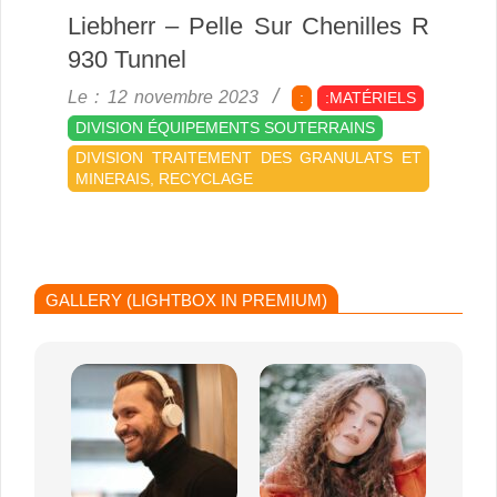
Liebherr – Pelle Sur Chenilles R
930 Tunnel
2023-
Le :
12 novembre 2023
:
:MATÉRIELS
11-
DIVISION ÉQUIPEMENTS SOUTERRAINS
12
DIVISION TRAITEMENT DES GRANULATS ET
MINERAIS, RECYCLAGE
GALLERY (LIGHTBOX IN PREMIUM)