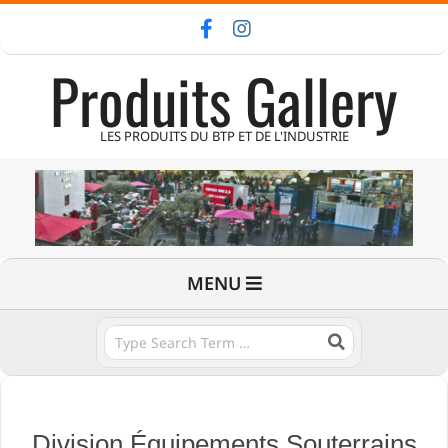
Skip
to
Produits Gallery
content
LES PRODUITS DU BTP ET DE L'INDUSTRIE
Primary
MENU
Navigation
Menu
Search
Division Équipements Souterrains