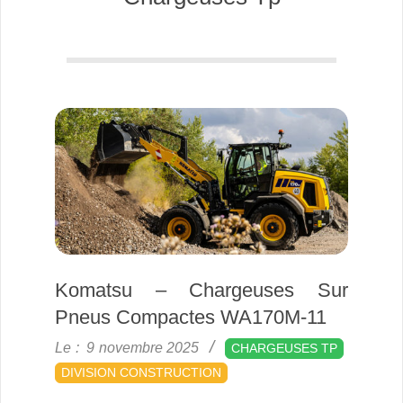
Komatsu – Chargeuses Sur
Pneus Compactes WA170M-11
2025-
Le :
9 novembre 2025
CHARGEUSES TP
11-
DIVISION CONSTRUCTION
09