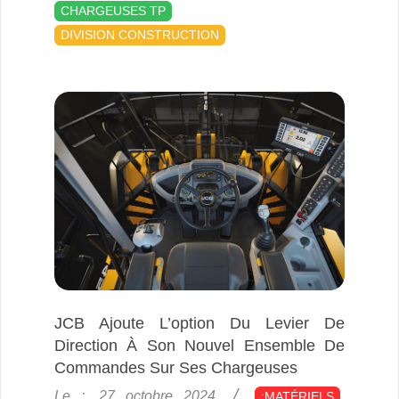
10-
CHARGEUSES TP
27
DIVISION CONSTRUCTION
JCB Ajoute L’option Du Levier De
Direction À Son Nouvel Ensemble De
Commandes Sur Ses Chargeuses
2024-
Le :
27 octobre 2024
:MATÉRIELS