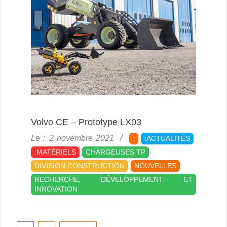
Volvo CE – Prototype LX03
2021-
Le :
2 novembre 2021
:
:ACTUALITÉS
11-
:MATÉRIELS
CHARGEUSES TP
02
DIVISION CONSTRUCTION
NOUVELLES
RECHERCHE, DÉVELOPPEMENT ET
INNOVATION