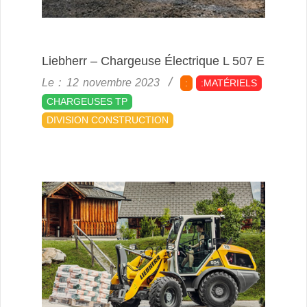
Liebherr – Chargeuse Électrique L 507 E
2023-
Le :
12 novembre 2023
:
:MATÉRIELS
11-
CHARGEUSES TP
12
DIVISION CONSTRUCTION