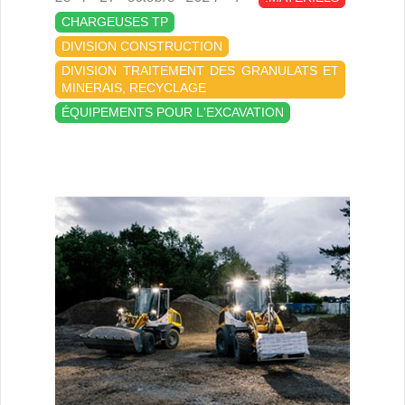
10-
CHARGEUSES TP
27
DIVISION CONSTRUCTION
DIVISION TRAITEMENT DES GRANULATS ET
MINERAIS, RECYCLAGE
ÉQUIPEMENTS POUR L'EXCAVATION