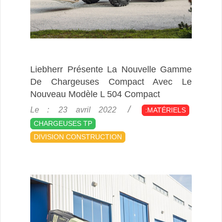
Liebherr Présente La Nouvelle Gamme
De Chargeuses Compact Avec Le
Nouveau Modèle L 504 Compact
2022-
Le :
23 avril 2022
:MATÉRIELS
04-
CHARGEUSES TP
23
DIVISION CONSTRUCTION