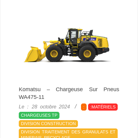
Komatsu – Chargeuse Sur Pneus
WA475-11
2024-
Le :
28 octobre 2024
:
:MATÉRIELS
10-
CHARGEUSES TP
28
DIVISION CONSTRUCTION
DIVISION TRAITEMENT DES GRANULATS ET
MINERAIS, RECYCLAGE