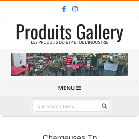
Skip
to
Produits Gallery
content
LES PRODUITS DU BTP ET DE L'INDUSTRIE
Primary
MENU
Navigation
Menu
Search
Chargeuses Tp