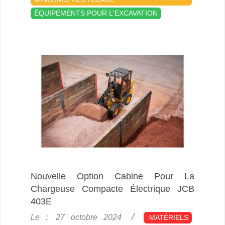
ÉQUIPEMENTS POUR L'EXCAVATION
Nouvelle Option Cabine Pour La
Chargeuse Compacte Électrique JCB
403E
2024-
Le :
27 octobre 2024
:MATÉRIELS