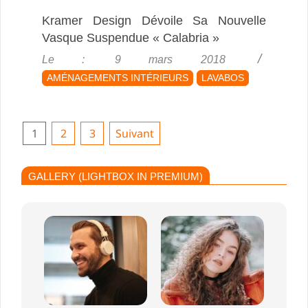
Kramer Design Dévoile Sa Nouvelle
Vasque Suspendue « Calabria »
2018-
Le :
9 mars 2018
03-
AMÉNAGEMENTS INTÉRIEURS
LAVABOS
09
Pagination
1
2
3
Suivant
Des
Publications
GALLERY (LIGHTBOX IN PREMIUM)