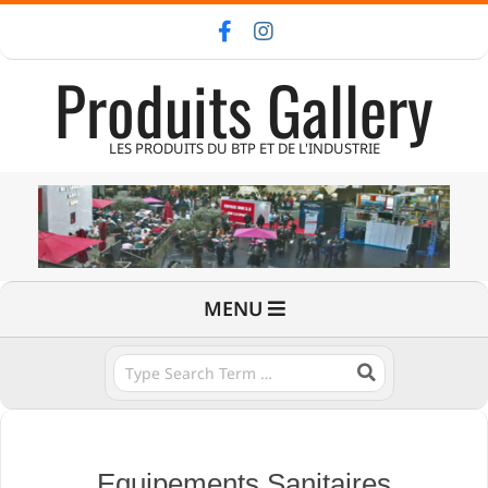
Skip
to
Produits Gallery
content
LES PRODUITS DU BTP ET DE L'INDUSTRIE
Primary
MENU
Navigation
Menu
Search
Equipements Sanitaires