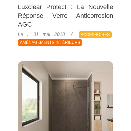
Luxclear Protect : La Nouvelle
Réponse Verre Anticorrosion
AGC
2018-
Le :
31 mai 2018
ACCESSOIRES
05-
AMÉNAGEMENTS INTÉRIEURS
31