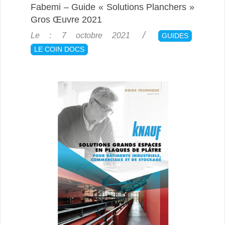
Fabemi – Guide « Solutions Planchers »
Gros Œuvre 2021
2021-
Le :
7 octobre 2021
GUIDES
10-
LE COIN DOCS
07