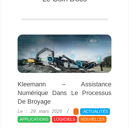
Kleemann – Assistance
Numérique Dans Le Processus
De Broyage
2026-
Le :
29 mars 2026
:
:ACTUALITÉS
03-
APPLICATIONS
LOGICIELS
NOUVELLES
29