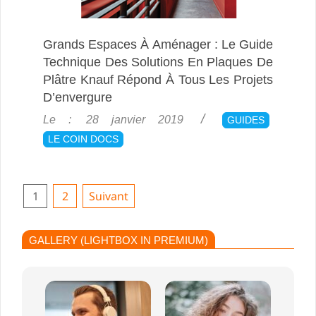
Grands Espaces À Aménager : Le Guide
Technique Des Solutions En Plaques De
Plâtre Knauf Répond À Tous Les Projets
D’envergure
2019-
Le :
28 janvier 2019
GUIDES
01-
LE COIN DOCS
28
Pagination
1
2
Suivant
Des
Publications
GALLERY (LIGHTBOX IN PREMIUM)