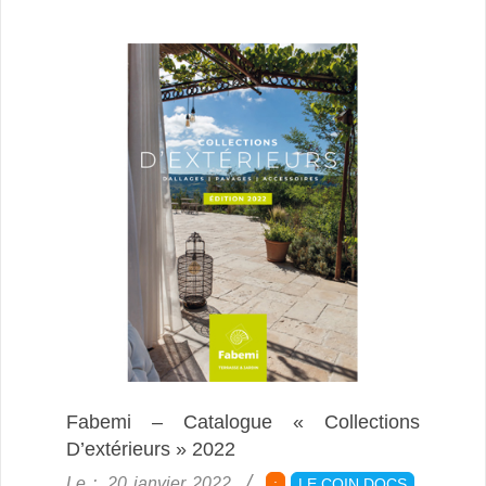
Fabemi – Catalogue « Collections
D’extérieurs » 2022
2022-
Le :
20 janvier 2022
:
LE COIN DOCS