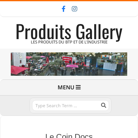
Skip
to
Produits Gallery
content
LES PRODUITS DU BTP ET DE L'INDUSTRIE
Primary
MENU
Navigation
Menu
Search
Le Coin Docs