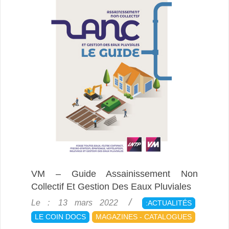
VM – Guide Assainissement Non
Collectif Et Gestion Des Eaux Pluviales
2022-
Le :
13 mars 2022
:ACTUALITÉS
03-
LE COIN DOCS
MAGAZINES - CATALOGUES
13