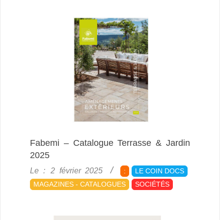
Fabemi – Catalogue Terrasse & Jardin
2025
2025-
Le :
2 février 2025
:
LE COIN DOCS
02-
MAGAZINES - CATALOGUES
SOCIÉTÉS
02