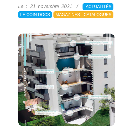
2021-
Le :
21 novembre 2021
:ACTUALITÉS
11-
LE COIN DOCS
MAGAZINES - CATALOGUES
21