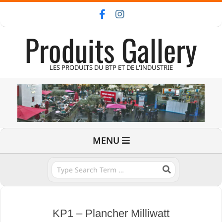
Skip
to
Produits Gallery
content
LES PRODUITS DU BTP ET DE L'INDUSTRIE
Primary
MENU
Navigation
Menu
Search
KP1 – Plancher Milliwatt